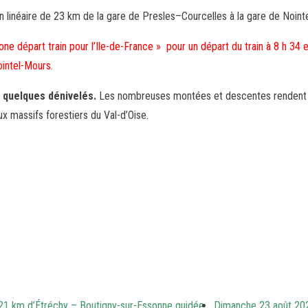
inéaire de 23 km de la gare de Presles–Courcelles à la gare de Nointel
e départ train pour l’Ile-de-France » pour un départ du train à 8 h 34 
ointel-Mours.
c
quelques dénivelés.
Les nombreuses montées et descentes rendent ce
x massifs forestiers du Val-d’Oise.
21 km d’Étréchy – Boutigny-sur-Essonne guidée
Dimanche 23 août 202