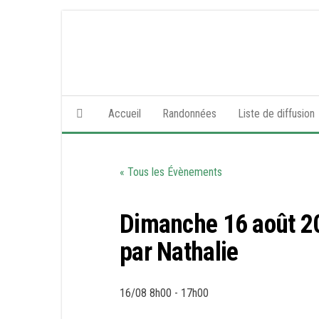
Skip
to
the
content
Accueil
Randonnées
Liste de diffusion
« Tous les Évènements
Dimanche 16 août 20
par Nathalie
16/08 8h00
-
17h00